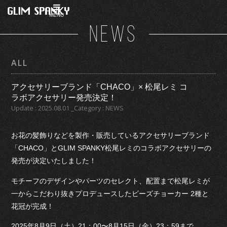
MENU
NEWS
ALL
アクセサリーブランド「CHACO」× 松尾レミ コ
ラボアクセサリー発売決定！
Update : 2025.08.01 _Category : NEWS
お花の髪飾りなどを製作・販売しているアクセサリーブランド
「CHACO」とGLIM SPANKY松尾レミのコラボアクセサリーの
発売が決定いたしました！
モチーフのデザインやパーツのセレクト、配置まで松尾レミが
一からこだわり抜きプロデュースしたビーズチョーカー 2種と
花冠が完成！
2025年8月9日（土）21：00〜8月15日（金）23：59まで