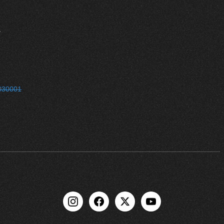
。
0030001