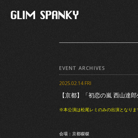
EVENT ARCHIVES
2025.02.14 FRI
【京都】「初恋の嵐 西山達郎
※本公演は松尾レミのみの出演となりま
会場：京都磔磔