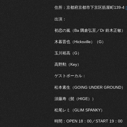
住所：京都府京都市下京区筋屋町139-4
出演：
初恋の嵐（Ba 隅倉弘至／Dr 鈴木正敏）
木暮晋也（
Hicksville）（
G）
玉川裕高（G）
高野勲（Key）
ゲストボーカル：
松本素生（
GOING UNDER GROUND
）
須藤寿（髭（HIGE））
松尾レミ（
GLIM SPANKY
）
時間：OPEN 18：00／START 19：00