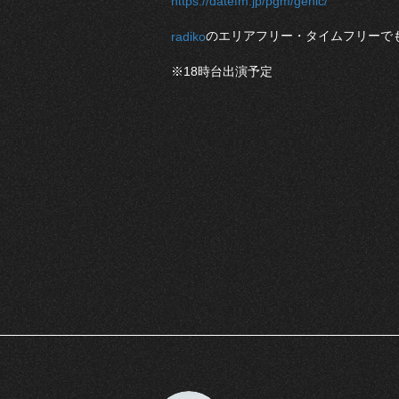
https://datefm.jp/pgm/genic/
のエリアフリー・タイムフリーで
radiko
※18時台出演予定