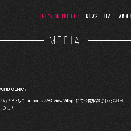
FREAK ON THE HILL
NEWS
LIVE
ABOU
MEDIA
UND GENIC」
.25」いいちこ presents ZAO View Villageにて公開収録されたGLIM
しみに！