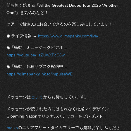
間も無く始まる「All the Greatest Dudes Tour 2025 “Another
One”」意気込みなど！
ツアーで皆さんにお会いできるのを楽しみにしています！
◉ ライブ情報 →
https://www.glimspanky.com/live/
◉「衝動」ミュージックビデオ →
https://youtu.be/_zZUwXFcC8w
◉「衝動」各種サブスク配信中 →
https://glimspanky.lnk.to/impulseWE
メッセージは
からお待ちしています。
コチラ
メッセージが読まれた方にはもれなく松尾レミデザイン
Gloaming Nationオリジナルステッカーをプレゼント！
のエリアフリー・タイムフリーでも是非お楽しみくださ
radiko