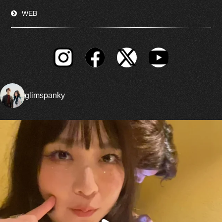
WEB
glimspanky