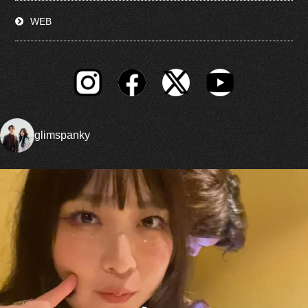
WEB
glimspanky