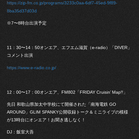
https://zip-fm.co.jp/programs/3233c0aa-6df7-45ed-9f89-
8ba35d37d03d
※7〜8時台出演予定
11：30〜14：50オンエア、エフエム滋賀（e-radio）「DIVER」
コメント出演
https://www.e-radio.co.jp/
12：00〜17：00オンエア、FM802「FRIDAY Cruisin’ Map!!」
先日 和歌山県加太中学校にて開催された「南海電鉄 GO
AROUND」GLIM SPANKY公開収録トーク＆ミニライブの模様
が13時台にオンエア！お聞き逃しなく！
DJ：飯室大吾