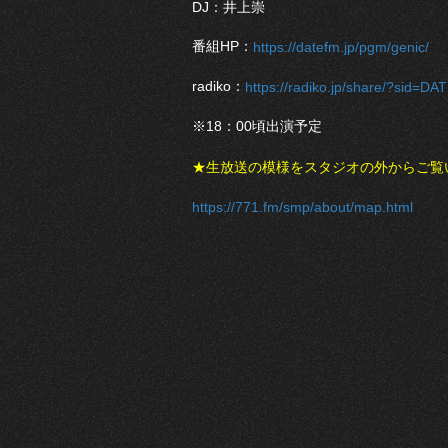
DJ：井上崇
番組HP：
https://datefm.jp/pgm/genic/
radiko：
https://radiko.jp/share/?sid
※18：00頃出演予定
★生放送の模様をスタジオの外からご覧
https://771.fm/smp/about/map.html