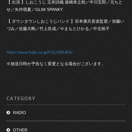
【 出演 】しおこうじ 玉井詩織 坂崎幸之助／中川五郎／元ちと
せ／矢作萌夏／GLIM SPANKY
【 ダウンタウンしおこうじバンド 】宗本康兵音楽監督／加藤い
づみ／佐藤大剛／竹上良成／やまもとひかる／中北裕子
https://www.fujitv.co.jp/FOLKMURA/
※放送日時が予告なく変更となる場合がございます。
CATEGORY
RADIO
OTHER