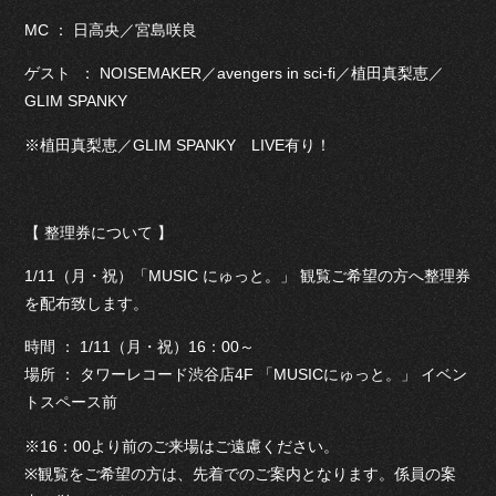
MC ： 日高央／宮島咲良
ゲスト ： NOISEMAKER／avengers in sci-fi／植田真梨恵／
GLIM SPANKY
※植田真梨恵／GLIM SPANKY LIVE有り！
【 整理券について 】
1/11（月・祝）「MUSIC にゅっと。」 観覧ご希望の方へ整理券
を配布致します。
時間 ： 1/11（月・祝）16：00～
場所 ： タワーレコード渋谷店4F 「MUSICにゅっと。」 イベン
トスペース前
※16：00より前のご来場はご遠慮ください。
※観覧をご希望の方は、先着でのご案内となります。係員の案