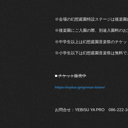
※会場の幻想庭園特設ステージは後楽園
※後楽園にご入園の際、別途入園料のお
※中学生以上は幻想庭園音楽祭のチケッ
※小学生以下は幻想庭園音楽祭は無料で
■ チケット販売中
https://eplus.jp/genso-teien/
お問合せ：YEBISU YA PRO 086-222-1