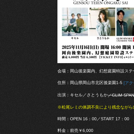
会場：岡山後楽園内、幻想庭園特設ステ
住所：岡山県岡山市北区後楽園1-5
[アク
出演：キセル／さとうもか
／GLIM SPA
※松尾レミの体調不良により残念ながら
時間：OPEN 16：00／START 17：00
料金：前売￥6,000