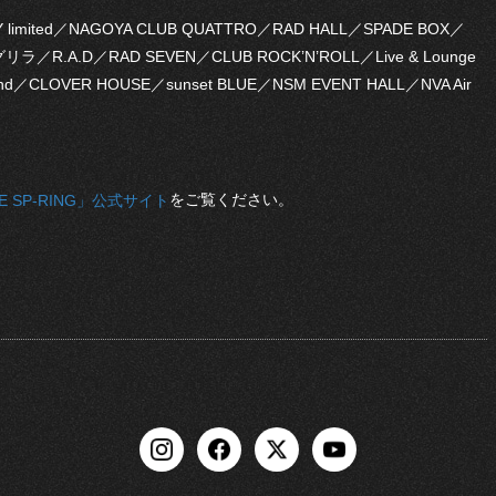
limited／NAGOYA CLUB QUATTRO／RAD HALL／SPADE BOX／
ラ／R.A.D／RAD SEVEN／CLUB ROCK’N’ROLL／Live & Lounge
nd／CLOVER HOUSE／sunset BLUE／NSM EVENT HALL／NVA Air
をご覧ください。
E SP-RING」公式サイト