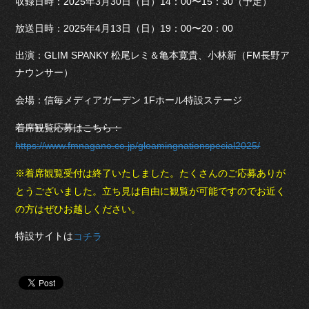
収録日時：2025年3月30日（日）14：00〜15：30（予定）
放送日時：2025年4月13日（日）19：00〜20：00
出演：GLIM SPANKY 松尾レミ＆亀本寛貴、小林新（FM長野ア
ナウンサー）
会場：信毎メディアガーデン 1Fホール特設ステージ
着席観覧応募はこちら：
https://www.fmnagano.co.jp/gloamingnationspecial2025/
※着席観覧受付は終了いたしました。たくさんのご応募ありが
とうございました。立ち見は自由に観覧が可能ですのでお近く
の方はぜひお越しください。
特設サイトは
コチラ