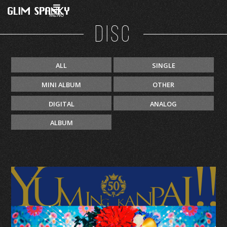
MENU
DISC
ALL
SINGLE
MINI ALBUM
OTHER
DIGITAL
ANALOG
ALBUM