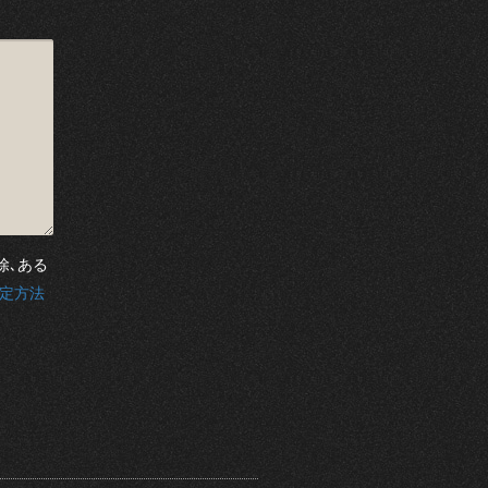
除､ある
設定方法