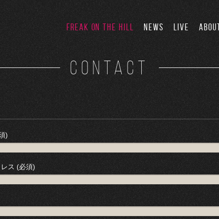
FREAK ON THE HILL
NEWS
LIVE
ABOU
CONTACT
須)
レス (必須)