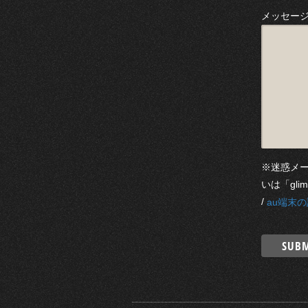
メッセー
※迷惑メ
いは「gli
/
au端末