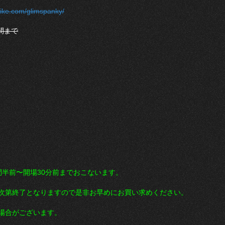
-tike.com/glimspanky/
間まで
間半前〜開場30分前までおこないます。
次第終了となりますので是非お早めにお買い求めください。
場合がございます。