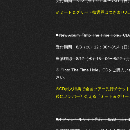
受付期間：7/22（金）0：00〜7/31（日）
※ミート＆グリート抽選券はつきません
■ New Album『Into The Time H
受付期間：8/3（水）12：00〜8/14（日）
当落確認：8/17（水）15：00〜8/22（月
※『Into The Time Hole』C
さい。
※CD封入特典で全国ツアー先行チケッ
後にメンバーと会える「ミート＆グリー
■オフィシャルサイト先行 ：8/20（土）12