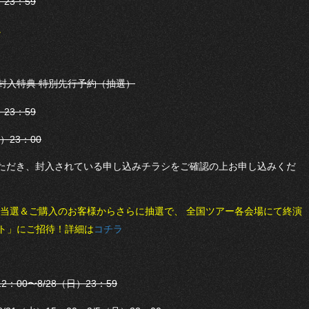
23：59
。
ole』CD封入特典 特別先行予約（抽選）
23：59
）23：00
Dをご購入いただき、封入されている申し込みチラシをご確認の上お申し込みくだ
ト当選＆ご購入のお客様からさらに抽選で、 全国ツアー各会場にて終演
ト」にご招待！詳細は
コチラ
：00〜8/28（日）23：59