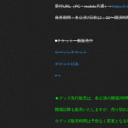
受付
・
共通）：
URL（PC
mobile
https://l
発券期間：各公演
日前
〜開演時
7
12：00
■チケット一般販売中
ローソンチケット
チケットぴあ
e＋
★グッズ先行販売は、各公演の開場2時
開場以降も販売いたしますが、売り切れ
※グッズ販売時間は予告なく変更となる