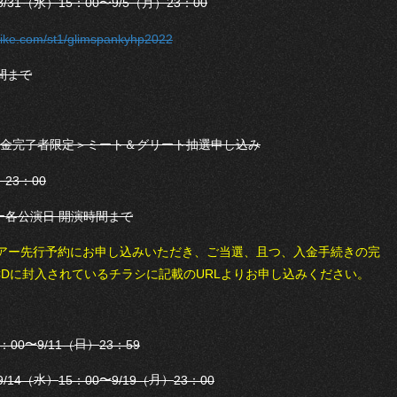
1（水）15：00〜9/5（月）23：00
l-tike.com/st1/glimspankyhp2022
間まで
入金完了者限定＞ミート＆グリート抽選申し込み
23：00
アー各公演日 開演時間まで
D封入特典ツアー先行予約にお申し込みいただき、ご当選、且つ、入金手続きの完
Hole』CDに封入されているチラシに記載のURLよりお申し込みください。
〜
日）
2：00
9/11（
23：59
水）
〜
月）
9/14（
15：00
9/19（
23：00