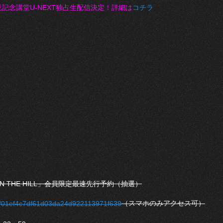
記念講堂U-NEXT独占生配信決定！詳細は
コチラ
N THE HILL」会員限定最速先行予約（抽選）
（スマホのみアクセス可）
ure/01ef4c7df61d03da24d922113971f639