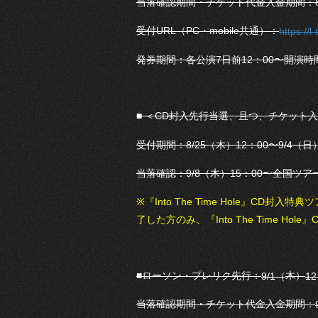
当落確認期間・チケット代金入金期間：8/3
受付URL（PC・mobile共通）：
https://
発券期間：各公演7日前12：00〜開演時
■ ＜CD封入先行当選、且つ、チケット
受付期間：8/25（木）12：00〜9/4（日）
当落確認：9/8（木）15：00〜全国ツ
※『Into The Time Hole』C
了した方のみ、『Into The Time 
■ローソン・プレリク先行：
木）
9/1（
1
当落確認期間・チケット代金入金期間：