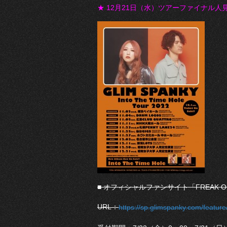
★ 12月21日（水）
ツアーファイナル人見
■ オフィシャルファンサイト「FREAK O
URL：
https://sp.glimspanky.com/feat