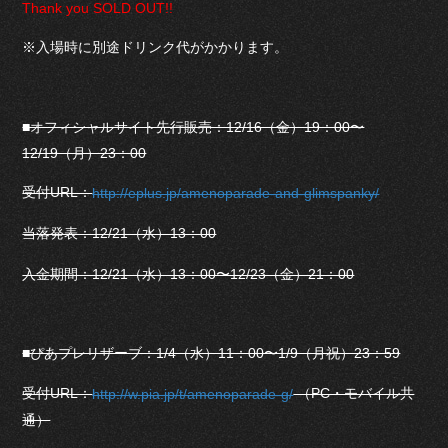
Thank you SOLD OUT!!
※入場時に別途ドリンク代がかかります。
■オフィシャルサイト先行販売：12/16（金）19：00〜
12/19（月）23：00
受付URL：
http://eplus.jp/amenoparade-and-glimspanky/
当落発表：12/21（水）13：00
入金期間：12/21（水）13：00〜12/23（金）21：00
■ぴあプレリザーブ：1/4（水）11：00〜1/9（月祝）23：59
受付URL：
（PC・モバイル共
http://w.pia.jp/t/amenoparade-g/
通）