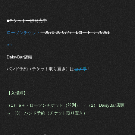
■チケット一般発売中
0570-00-0777 Lコード ： 75361
ローソンチケット
e＋
DaisyBar店頭
バンド予約（チケット取り置き）は
！
コチラ
【入場順】
（1） e＋・ローソンチケット（並列） → （2） DaisyBar店頭
→ （3） バンド予約（チケット取り置き）