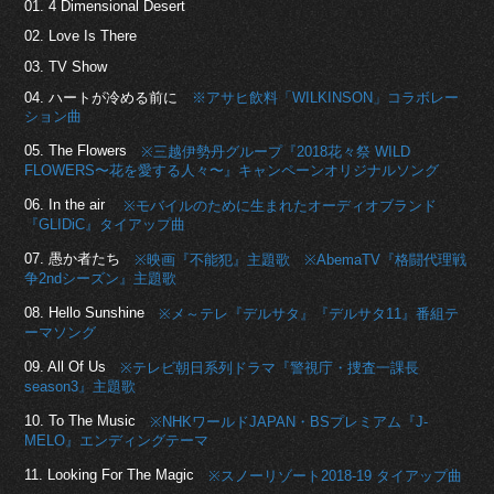
01. 4 Dimensional Desert
02. Love Is There
03. TV Show
04. ハートが冷める前に
※アサヒ飲料「WILKINSON」コラボレー
ション曲
05. The Flowers
※三越伊勢丹グループ『2018花々祭 WILD
FLOWERS〜花を愛する人々〜』キャンペーンオリジナルソング
06. In the air
※モバイルのために生まれたオーディオブランド
『GLIDiC』タイアップ曲
07. 愚か者たち
※映画『不能犯』主題歌
※AbemaTV『格闘代理戦
争2ndシーズン』主題歌
08. Hello Sunshine
※メ～テレ『デルサタ』『デルサタ11』番組テ
ーマソング
09. All Of Us
※テレビ朝日系列ドラマ『警視庁・捜査一課長
season3』主題歌
10. To The Music
※NHKワールドJAPAN・BSプレミアム『J-
MELO』エンディングテーマ
11. Looking For The Magic
※スノーリゾート2018-19 タイアップ曲