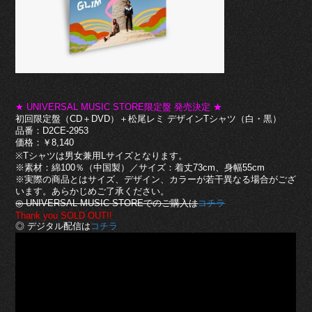
★ UNIVERSAL MUSIC STORE限定盤 発売決定 ★
初回限定盤（CD＋DVD）＋松尾レミ デザインTシャツ（白・黒）
品番：D2CE-2953
価格：￥8,140
※Tシャツは男女兼用Lサイズとなります。
※素材：綿100％（中国製）／サイズ：着丈73cm、身幅55cm
※実際の商品とはサイズ、デザイン、カラーが若干異なる場合がござ
います。あらかじめご了承ください。
◎ UNIVERSAL MUSIC STOREでのご購入は
コチラ
Thank you SOLD OUT!!
◎ デジタル配信は
コチラ