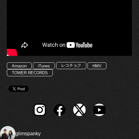
レコチョク
Amazon
iTunes
HMV
TOWER RECORDS
glimspanky