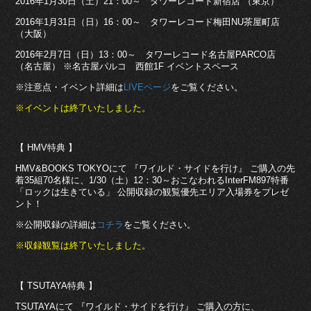
2016年1月30日（土）21：00～ タワーレコード新宿店 （東京）
2016年1月31日（日）16：00～ タワーレコード梅田NU茶屋町店
（大阪）
2016年2月7日（日）13：00～ タワーレコード名古屋PARCO店
（名古屋） ※名古屋パルコ 西館1F イベントスペース
※注意点・イベント詳細は
をご覧ください。
LIVEページ
※イベントは終了いたしました。
【 HMV特典 】
HMV&BOOKS TOKYOにて 『ワイルド・サイドを行け』 ご購入の先
着35組70名様に、1/30（土）12：30～おこなわれるInterFM897特番
「ロックは生きている」 公開収録の観覧優先エリア入場券をプレゼ
ント！
※公開収録の詳細は
をご覧ください。
コチラ
※収録観覧は終了いたしました。
【 TSUTAYA特典 】
TSUTAYAにて 『ワイルド・サイドを行け』 ご購入の方に、