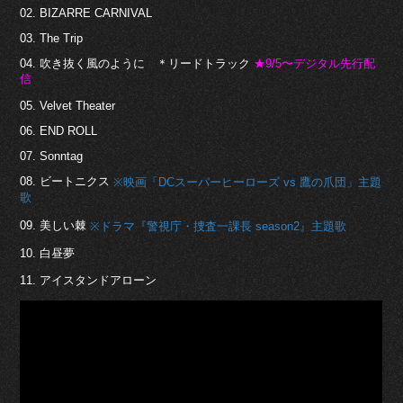
02. BIZARRE CARNIVAL
03. The Trip
04. 吹き抜く風のように ＊リードトラック
★9/5〜デジタル先行配
信
05. Velvet Theater
06. END ROLL
07. Sonntag
08. ビートニクス
※映画「DCスーパーヒーローズ vs 鷹の爪団」主題
歌
09. 美しい棘
※ドラマ『警視庁・捜査一課長 season2』主題歌
10. 白昼夢
11. アイスタンドアローン