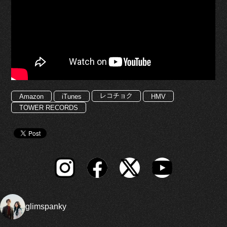
レコチョク
Amazon
iTunes
HMV
TOWER RECORDS
glimspanky