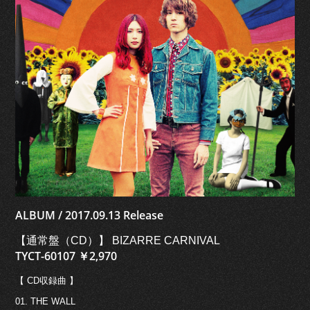
ALBUM / 2017.09.13 Release
【通常盤（CD）】 BIZARRE CARNIVAL
TYCT-60107 ￥2,970
【 CD収録曲 】
01. THE WALL