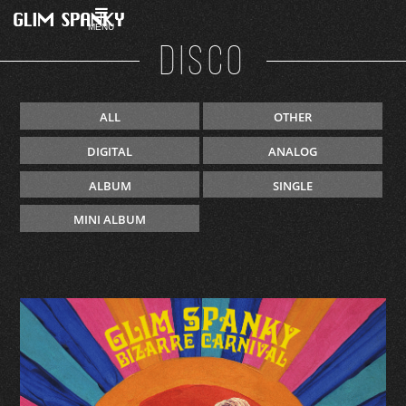
MENU
DISCO
ALL
OTHER
DIGITAL
ANALOG
ALBUM
SINGLE
MINI ALBUM