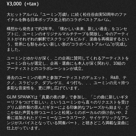
¥3,000（+tax）
大ヒットアルバム『ユーミン万歳!』に続く松任谷由実50周年のファ
イナルを飾る日本ポップス史上初のコラボベストアルバム。
構想から発売まで約2年半。「懐かしい未来、新しい過去」をコンセ
プトに、ユーミンのオリジナルマルチテープを開放し、今のアーティ
ストがそれぞれの解釈でスクラップ＆ビルド、楽曲を再構築するとい
う、世界にも類をみない新しい形の”コラボベストアルバム”が完成し
ました。
ユーミンとゆかりが深く、この企画に賛同してくれるアーティストを
ユーミン自らが選定し、企画・選曲にも本人が深く関わり、10組の
アーティストとのコラボレーションが成立。
過去のユーミンの歌声と参加アーティストのデュエット、 R&B、テ
クノ、スラビック、ダブレゲエ、４つ打ち、、、ユーミンの元々持つ
多彩な音楽性を、更に押し広げています。
GLIM SPANKYは「真夏の夜の夢」で参加し、「この曲に新しいギタ
ーリフをつけて欲しい」というユーミンから直々のリクエストを受け
グリム節炸裂の歪んだギターによる印象的なフレーズから始まり、ど
こか似た声質を持つユーミンと松尾レミのボーカルの掛け合いや、2
番に追加されたドリーミーなコーラスワーク、サイケデリックなアレ
ンジがスパイスとなっている間奏パート、と聴きどころ満載な楽曲に
仕上がっています。