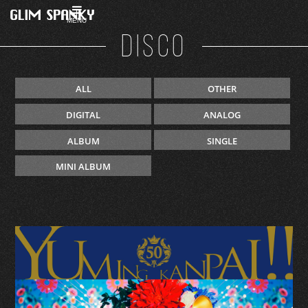
MENU
DISCO
ALL
OTHER
DIGITAL
ANALOG
ALBUM
SINGLE
MINI ALBUM