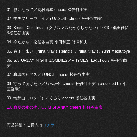
01. 影になって／岡村靖幸 cheers 松任谷由実
02. 中央フリーウェイ／YOASOBI cheers 松任谷由実
03. Kissin’ Christmas（クリスマスだからじゃない）2023／桑田佳祐
&松任谷由実
04. 今だから／松任谷由実 小田和正 財津和夫
05. 春よ、来い（Nina Kraviz Remix）／Nina Kraviz, Yumi Matsutoya
06. SATURDAY NIGHT ZOMBIES／RHYMESTER cheers 松任谷由
実
07. 真珠のピアス／YONCE cheers 松任谷由実
08. 守ってあげたい／乃木坂46 cheers 松任谷由実（produced by 小
室哲哉）
09. 輪舞曲（ロンド）／くるり cheers 松任谷由実
10. 真夏の夜の夢／GLIM SPANKY cheers 松任谷由実
商品詳細・ご購入は
コチラ