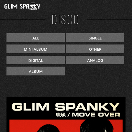
MENU
DISCO
ALL
SINGLE
MINI ALBUM
OTHER
DIGITAL
ANALOG
ALBUM