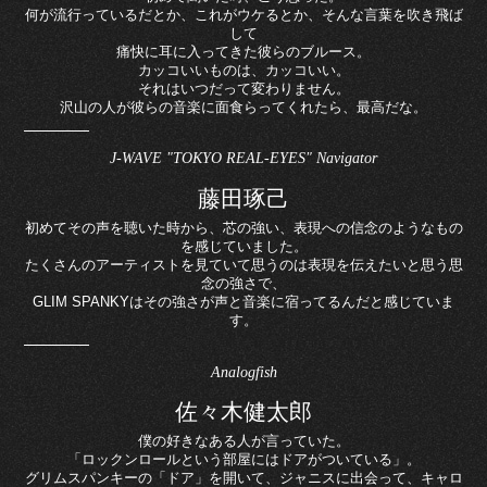
何が流行っているだとか、これがウケるとか、そんな言葉を吹き飛ば
して
痛快に耳に入ってきた彼らのブルース。
カッコいいものは、カッコいい。
それはいつだって変わりません。
沢山の人が彼らの音楽に面食らってくれたら、最高だな。
J-WAVE "TOKYO REAL-EYES" Navigator
藤田琢己
初めてその声を聴いた時から、芯の強い、表現への信念のようなもの
を感じていました。
たくさんのアーティストを見ていて思うのは表現を伝えたいと思う思
念の強さで、
GLIM SPANKYはその強さが声と音楽に宿ってるんだと感じていま
す。
Analogfish
佐々木健太郎
僕の好きなある人が言っていた。
「ロックンロールという部屋にはドアがついている」。
グリムスパンキーの「ドア」を開いて、ジャニスに出会って、キャロ