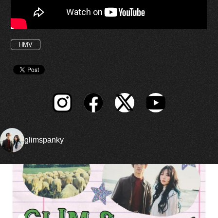
HMV
glimspanky