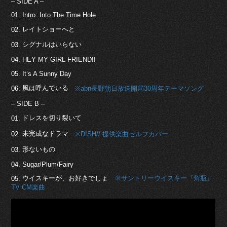
– SIDE A –
01. Intro: Into The Time Hole
レイトショーへと
02.
シグナルはいらない
03.
04. HEY MY GIRL FRIEND!!
05. It’s A Sunny Day
風は呼んでいる
06.
※abn長野朝日放送開局30周年テーマソング
– SIDE B –
ドレスを切り裂いて
01.
未完成なドラマ
02.
※DISH// 提供楽曲セルフカバー
形ないもの
03.
04. Sugar/Plum/Fairy
ウイスキーが、お好きでしょ
※サントリーウイスキー『角瓶』
05.
TV CM楽曲