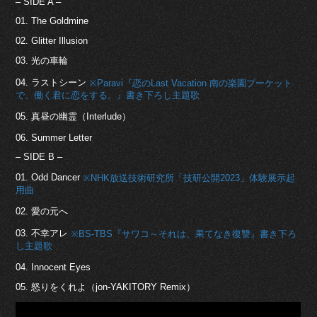
– SIDE A –
01. The Goldmine
02. Glitter Illusion
03. 光の車輪
04. ラストシーン
※Paravi『恋のLast Vacation 南の楽園プーケット
で、働く君に恋をする。』書き下ろし主題歌
05. 真昼の幽霊（Interlude）
06. Summer Letter
– SIDE B –
01. Odd Dancer
※NHK放送技術研究所「技研公開2023」体験展示起
用曲
02. 愛の元へ
03. 不幸アレ
※BS-TBS『サワコ～それは、果てなき復讐』書き下ろ
し主題歌
04. Innocent Eyes
05. 怒りをくれよ（jon-YAKITORY Remix）