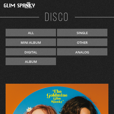
MENU
DISCO
ALL
SINGLE
MINI ALBUM
OTHER
DIGITAL
ANALOG
ALBUM