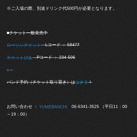
※ご入場の際、別途ドリンク代500円が必要となります。
■チケット一般発売中
Lコード ： 58477
ローソンチケット
Pコード ： 234-506
チケットぴあ
e＋
バンド予約（チケット取り置き）は
！
コチラ
お問い合わせ ：
06-6341-3525 （平日11：00
YUMEBANCHI
～19：00）