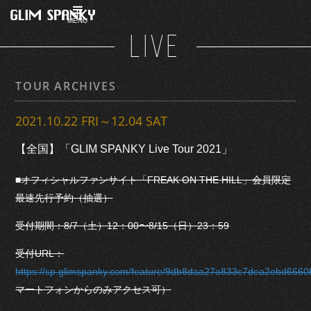
MENU
LIVE
TOUR ARCHIVES
2021.10.22 FRI～12.04 SAT
【全国】「GLIM SPANKY Live Tour 2021」
■オフィシャルファンサイト「FREAK ON THE HILL」会員限定
最速先行予約（抽選）
受付期間：8/7（土）12：00〜8/15（日）23：59
受付URL：
https://sp.glimspanky.com/feature/9db8daa27a833c7dea2ebd666
マートフォンからのみアクセス可）