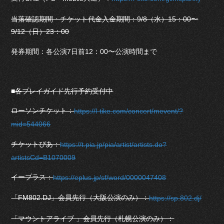
当落確認期間・チケット代金入金期間：9/8（水）15：00〜
9/12（日）23：00
発券期間：各公演7日前12：00〜公演時間まで
■各プレイガイド先行予約受付中
ローソンチケット：
https://l-tike.com/concert/mevent/?
mid=544066
チケットぴあ：
https://t.pia.jp/pia/artist/artists.do?
artistsCd=B1070009
イープラス：
https://eplus.jp/sf/word/0000047408
「FM802.DJ」会員先行（大阪公演のみ）：
https://sp.802.dj/
「マウントアライブ 」会員先行（札幌公演のみ）：