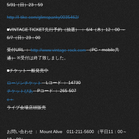
5/31（日）23：59
http://l-tike.com/glimspanky0035462/
■VINTAGE TICKET先行予約（抽選） ： 6/4（木）12：00 ～
6/7（日）23：00
受付URL ：
（PC・mobile共
http://www.vintage-rock.com
※受付は終了致しました。
通）
■チケット一般発売中
Lコード ： 14730
ローソンチケット
Pコード ： 265-507
チケットぴあ
e＋
ライブ会場店頭販売
お問い合わせ ： Mount Alive 011-211-5600 （平日11：00～