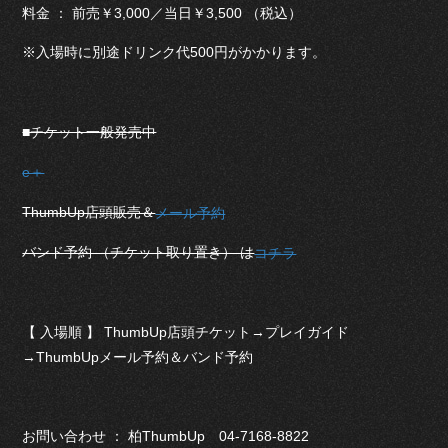
料金 ： 前売￥3,000／当日￥3,500 （税込）
※入場時に別途ドリンク代500円がかかります。
■チケット一般発売中
e＋
ThumbUp店頭販売＆
メール予約
バンド予約 （チケット取り置き） は
コチラ
【 入場順 】 ThumbUp店頭チケット→プレイガイド
→ThumbUpメール予約＆バンド予約
お問い合わせ ： 柏ThumbUp 04-7168-8822