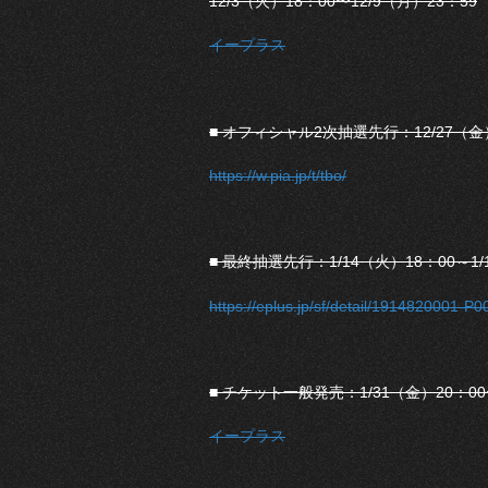
12/3（火）18：00〜12/9（月）23：59
イープラス
■ オフィシャル2次抽選先行：12/27（金）
https://w.pia.jp/t/tbo/
■ 最終抽選先行：1/14（火）18：00～1/
https://eplus.jp/sf/detail/1914820001-
■ チケット一般発売：1/31（金）20：0
イープラス