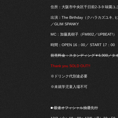
住所：大阪市中央区千日前2-3-9 味園ユ
出演：The Birthday（クハラカズユキ,
／GLIM SPANKY
MC：加藤真樹子（FM802／UPBEAT!）
時間：OPEN 16：00／ START 17：00
前売料金：スタンディング￥6,900／タオ
Thank you SOLD OUT!!
※ドリンク代別途必要
※未就学児童入場不可
■ 最速オフィシャル抽選先行