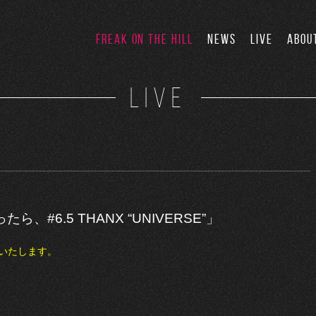
FREAK ON THE HILL
NEWS
LIVE
ABOU
LIVE
ら、#6.5 THANX “UNIVERSE”」
演いたします。