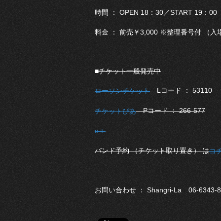
時間 ： OPEN 18：30／START 19：00
料金 ： 前売￥3,000 ※整理番号付 
■チケット一般発売中
Lコード ： 53110
ローソンチケット
Pコード ： 266-577
チケットぴあ
e＋
バンド予約 （チケット取り置き） は
コ
お問い合わせ ： Shangri-La 06-6343-8