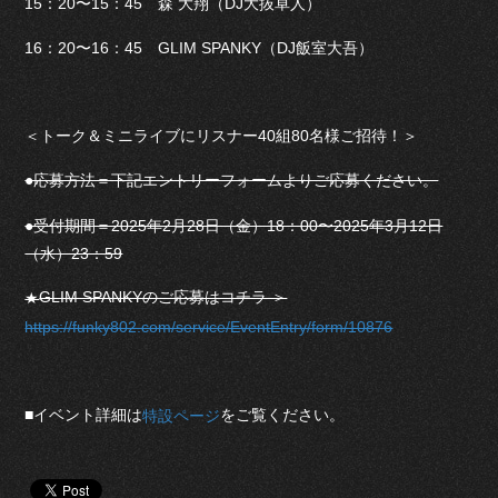
15：20〜15：45 森 大翔（DJ大抜卓人）
16：20〜16：45 GLIM SPANKY（DJ飯室大吾）
＜トーク＆ミニライブにリスナー40組80名様ご招待！＞
●応募方法＝下記エントリーフォームよりご応募ください。
●受付期間＝2025年2月28日（金）18：00〜2025年3月12日
（水）23：59
GLIM SPANKYのご応募はコチラ ＞
★
https://funky802.com/service/EventEntry/form/10876
■イベント詳細は
をご覧ください。
特設ページ