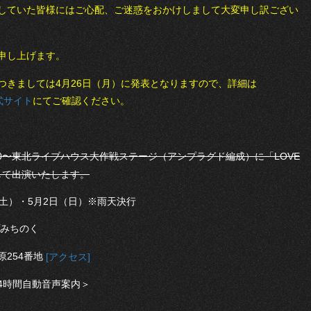
していた皆様にはご心配、ご迷惑をおかけしまして大変申し訳ござい
申し上げます。
つきましては4月26日（月）に発表となりますので、詳細は
」公式サイト
にてご確認ください。
15：50〜東北ライブハウス大作戦ステージ（アンプラグド編成）に「LOVE
Y」として出演いたします。
日（土）・5月2日（日）※雨天決行
プみちのく
254番地
[アクセス]
 ＜24時間自動音声案内＞