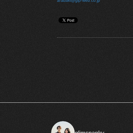
arabaki@gip-web.co.jp