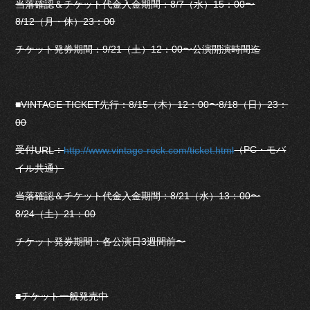
当落確認＆チケット代金入金期間：8/7（水）15：00〜
8/12（月・休）23：00
チケット発券期間：9/21（土）12：00〜公演開演時間迄
■VINTAGE TICKET先行：8/15（木）12：00〜8/18（日）23：
00
受付
：
（PC・モバ
URL
http://www.vintage-rock.com/ticket.html
イル共通）
当落確認＆チケット代金入金期間：8/21（水）13：00〜
8/24（土）21：00
チケット発券期間：各公演日3週間前〜
■チケット一般発売中