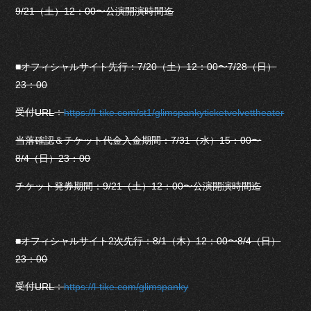
9/21（土）12：00〜公演開演時間迄
■オフィシャルサイト先行：7/20（土）12：00〜7/28（日）
23：00
受付
：
URL
https://l-tike.com/st1/glimspankyticketvelvettheater
当落確認＆チケット代金入金期間：7/31（水）15：00〜
8/4（日）23：00
チケット発券期間：9/21（土）12：00〜公演開演時間迄
■オフィシャルサイト2次先行：8/1（木）12：00〜8/4（日）
23：00
受付
：
URL
https://l-tike.com/glimspanky