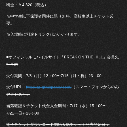
料金：￥4,320（税込）
※中学生以下保護者同伴に限り無料。高校生以上チケット必
要。
※入場時に別途ドリンク代がかかります。
■オフィシャルモバイルサイト「FREAK ON THE HILL」会員先
行予約
受付期間：7/8（月）12：00〜7/15（月・祝）23：00
受付URL：
（スマートフォンからのみ
http://sp.glimspanky.com/
アクセス可）
当落確認＆チケット代金入金期間：7/17（水）15：00〜
7/21（日）23：00
電子チケットダウンロード開始＆紙チケット発券開始日：