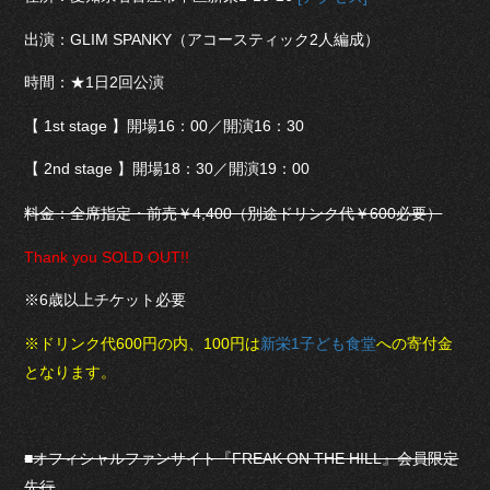
出演：GLIM SPANKY（アコースティック2人編成）
時間：★1日2回公演
【 1st stage 】開場16：00／開演16：30
【 2nd stage 】開場18：30／開演19：00
料金：全席指定・前売￥4,400（別途ドリンク代￥600必要）
Thank you SOLD OUT!!
※6歳以上チケット必要
※ドリンク代600円の内、100円は
新栄1子ども食堂
への寄付金
となります。
■オフィシャルファンサイト『FREAK ON THE HILL』会員限定
先行