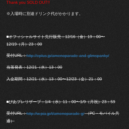
Thank you SOLD OUT!!
※入場時に別途ドリンク代がかかります。
■オフィシャルサイト先行販売：12/16（金）19：00〜
12/19（月）23：00
受付URL：
http://eplus.jp/amenoparade-and-glimspanky/
当落発表：12/21（水）13：00
入金期間：12/21（水）13：00〜12/23（金）21：00
■ぴあプレリザーブ：1/4（水）11：00〜1/9（月祝）23：59
受付URL：
（PC・モバイル共
http://w.pia.jp/t/amenoparade-g/
通）