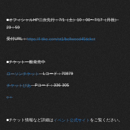
■オフィシャルHP二次先行：7/1（土）10：00〜7/17（月祝）
23：59
受付URL：
https://l-tike.com/st1/bellwood45ticket
■チケット一般発売中
Lコード：70879
ローソンチケット
Pコード：336-305
チケットぴあ
e＋
■チケット情報など詳細は
をご覧ください。
イベント公式サイト