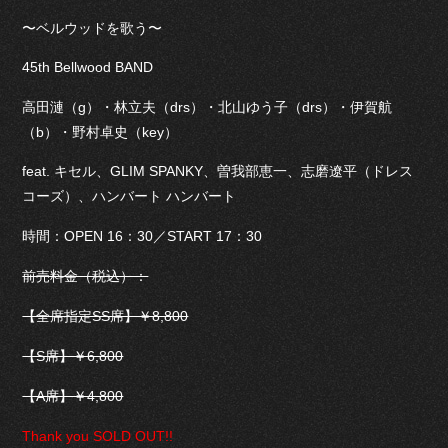
〜ベルウッドを歌う〜
45th Bellwood BAND
高田漣（g）・林立夫（drs）・北山ゆう子（drs）・伊賀航
（b）・野村卓史（key）
feat. キセル、GLIM SPANKY、曽我部恵一、志磨遼平（ドレス
コーズ）、ハンバート ハンバート
時間：OPEN 16：30／START 17：30
前売料金（税込）：
【全席指定SS席】￥8,800
【S席】￥6,800
【A席】￥4,800
Thank you SOLD OUT!!