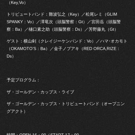
（Key,Vo）
トリビュートバンド：難波弘之（Key）／松尾レミ（GLIM
SPANKY：Vo）／澤竜次（頭脳警察：Gt）／宮田岳（頭脳警
察：Ba）／樋口素之助（頭脳警察：Ds）／芳野藤丸（Gt）
ゲスト：横山剣（クレイジーケンバンド：Vo）／ハマ･オカモト
（OKAMOTO’S：Ba）／金子ノブアキ（RED ORCA,RIZE：
Ds）
予定プログラム：
ザ・ゴールデン・カップス・ライブ
ザ・ゴールデン・カップス・トリビュートバンド（オープニン
グアクト）
時間：OPEN 16：00／START 17：00