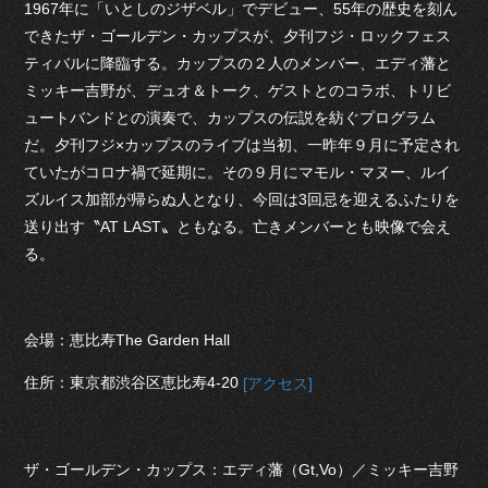
1967年に「いとしのジザベル」でデビュー、55年の歴史を刻ん
できたザ・ゴールデン・カップスが、夕刊フジ・ロックフェス
ティバルに降臨する。カップスの２人のメンバー、エディ藩と
ミッキー吉野が、デュオ＆トーク、ゲストとのコラボ、トリビ
ュートバンドとの演奏で、カップスの伝説を紡ぐプログラム
だ。夕刊フジ×カップスのライブは当初、一昨年９月に予定され
ていたがコロナ禍で延期に。その９月にマモル・マヌー、ルイ
ズルイス加部が帰らぬ人となり、今回は3回忌を迎えるふたりを
送り出す〝AT LAST〟ともなる。亡きメンバーとも映像で会え
る。
会場：恵比寿The Garden Hall
住所：東京都渋谷区恵比寿4-20
[アクセス]
ザ・ゴールデン・カップス：エディ藩（Gt,Vo）／ミッキー吉野