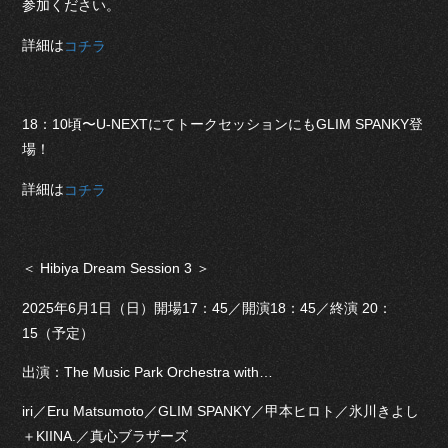
参加ください。
詳細は
コチラ
18：10頃〜U-NEXTにてトークセッションにもGLIM SPANKY登
場！
詳細は
コチラ
＜ Hibiya Dream Session 3 ＞
2025年6月1日（⽇）開場17：45／開演18：45／終演 20：
15（予定）
出演：The Music Park Orchestra with…
iri／Eru Matsumoto／GLIM SPANKY／甲本ヒロト／氷川きよし
＋KIINA.／真⼼ブラザーズ