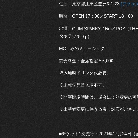
住所：東京都江東区豊洲6-1-23
[アクセス
時間：OPEN 17：00／START 18：00
出演：
／Rei／
GLIM SPANKY
ROY（
THE
タヤテツヤ（
p）
MC：みのミュージック
前売料金：全席指定￥6,000
※入場時ドリンク代必要。
※未就学児童入場不可。
※開演開場時間は、場合により変更の可
※出演者変更に伴う払戻し対応がござい
■チケット1次先行：2021年12月24日（金