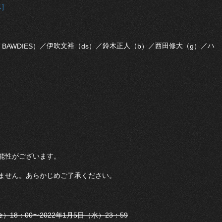
]
／伊吹文裕（
／鈴木正人（
／西田修大（
／ハ
 BAWDIES）
ds）
b）
g）
能性がございます。
ません。あらかじめご了承ください。
）18：00〜2022年1月5日（水）23：59