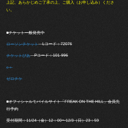
上記、あらかじめご了承の上、ご購入（お申し込み）くださ
い。
■チケット一般発売中
Lコード：72076
ローソンチケット
Pコード：101-996
チケットぴあ
e＋
ゼロチケ
■オフィシャルモバイルサイト「FREAK ON THE HILL」会員先
行予約
受付期間：11/24（金）12：00〜12/3（日）23：59