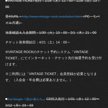
■VINTAGE TICKET
先行
：
1/25
（木）
12：00
～
1/28
（日）
23：
00
：
（
受付
URL
PC
・モバ
http://www.vintage-rock.com/ticket.html
イル共通）
当落確認＆入金期間：
1/30
（火）
13：00
～
2/1
（木）
21：00
チケット発券開始日：
4/21
（土）
14：00
～
※VINTAGE ROCK
のチケット予約システム「
VINTAGE
インターネット・チケット先行抽選予約を受け付
TICKET
」にて
けます。
※ご利用には「
VINTAGE TICKET
」会員登録が必要となりま
（入会金・年会費は必要ありません。）
す。
■
CD封入先行：1/31（水）12：00〜
3rd Single『愚か者たち』
2/12（月）23：59