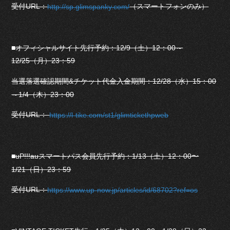
受付URL：
（スマートフォンのみ）
http://sp.glimspanky.com/
■オフィシャルサイト先行予約：12/9（土）12：00～
12/25（月）23：59
当選落選確認期間&チケット代金入金期間：12/28（水）15：00
～1/4（木）23：00
受付URL：
https://l-tike.com/st1/glimtickethpweb
■uP!!!auスマートパス会員先行予約：1/13（土）12：00〜
1/21（日）23：59
受付URL：
https://www.up-now.jp/articles/id/68702?ref=os