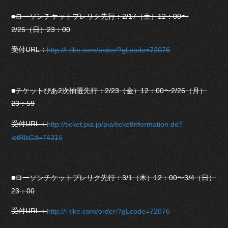
■ローソンチケットプレリク先行：2/17（土）12：00〜
2/25（日）23：00
受付URL：
http://l-tike.com/order/?gLcode=72076
■チケットぴあ2次抽選先行：2/23（金）12：00〜2/26（月）
23：59
受付URL：
http://ticket.pia.jp/pia/ticketInformation.do?
lotRlsCd=74315
■ローソンチケットプレリク先行：3/1（木）12：00〜3/4（日）
23：00
受付URL：
http://l-tike.com/order/?gLcode=72076