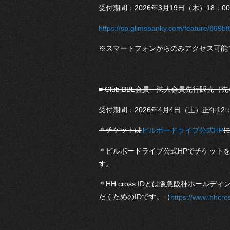
受付期間：2026年3月19日（木）18：00
https://sp.glimspanky.com/feature/86
※スマートフォンからのみアクセス可能
■ Club BBL会員・法人会員先行販売
受付期間：2026年4月4日（土）正午12：
＊チケットは
ビルボードライブ公式HP
＊ビルボードライブ公式HPでチケットをご
す。
＊HH cross IDとは阪急阪神ホー
だくためのIDです。（
https://www.hhcro