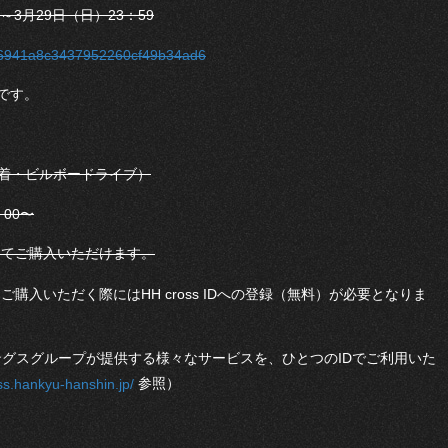
～3月29日（日）23：59
9bf6941a8c3437952260cf49b34ad6
です。
（先着・ビルボードライブ）
00〜
にてご購入いただけます。
購入いただく際にはHH cross IDへの登録（無料）が必要となりま
ルディングスグループが提供する様々なサービスを、ひとつのIDでご利用いた
参照）
ss.hankyu-hanshin.jp/