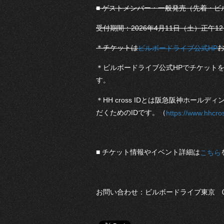
■ ゲストメンバー・一般発売（先着・ビ
受付期間：2026年4月11日（土）正午12
＊チケットは
ビルボードライブ公式HP
＊ビルボードライブ公式HPでチケットをご
す。
＊HH cross IDとは阪急阪神ホー
だくためのIDです。（
https://www.hhcro
■ チケット情報やイベント詳細は
こちら
お問い合わせ：ビルボードライブ東京 03-3