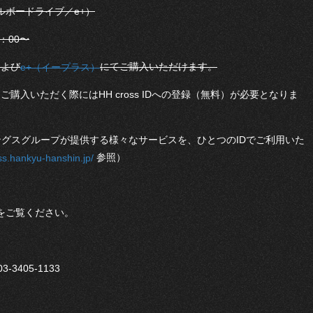
ルボードライブ／e+）
：00〜
および
にてご購入いただけます。
e+（イープラス）
購入いただく際にはHH cross IDへの登録（無料）が必要となりま
ルディングスグループが提供する様々なサービスを、ひとつのIDでご利用いた
参照）
ss.hankyu-hanshin.jp/
をご覧ください。
405-1133