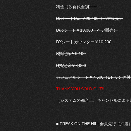
料金（飲食代金別）：
DXシートDuo￥20,400（ペア販売）
Duoシート￥19,300（ペア販売）
DXシートカウンター￥10,200
S指定席￥9,100
R指定席￥8,000
カジュアルシート￥7,500（1ドリンク付
THANK YOU SOLD OUT!!
（システムの都合上、キャンセルによる
■ FREAK ON THE HILL会員先行（抽選