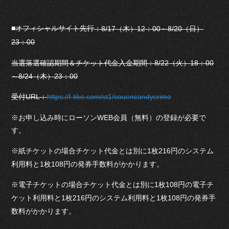
■オフィシャルサイト先行
：
8/17
（木）
12：00
～
8/20
（日）
23：00
当選落選確認期間＆
チケット代金入金期間：
8/22
（火）
18：00
～
8/24（
木）
23：00
受付
URL：
https://l-tike.com/st1/souencandycrime
※お申し込み時にローソン
WEB
会員（無料）の登録が必要で
す。
※紙チケットの場合チケット代金とは別に
1
枚
216
円のシステム
利用料と
1
枚
108
円の発券手数料がかかります。
※電子チケットの場合チケット代金とは別に
1
枚
108
円の電子チ
ケット利用料と
1
枚
216
円のシステム利用料と
1
枚
108
円の発券手
数料がかかります。