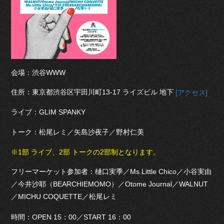
会場：渋谷WWW
住所：東京都渋谷区宇田川町13-17 ライズビル 地下
[アクセス]
ライブ：GLIM SPANKY
トーク：松尾レミ／矢島沙夜子／野村仁美
※1部 ライブ、2部 トークの2部制となります。
フリーマーケット参加者：樋口実季／Ms.Little Chico／小谷実由
／今井沙耶（BEARCHIEMOMO）／Otome Journal／WALNUT
／MICHU COQUETTE／松尾レミ
時間：OPEN 15：00／START 16：00