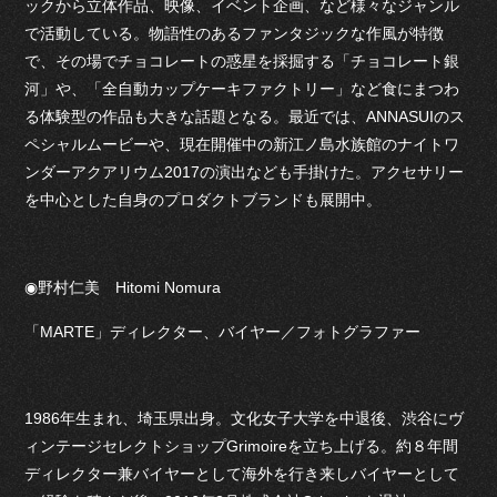
ックから立体作品、映像、イベント企画、など様々なジャンル
で活動している。物語性のあるファンタジックな作風が特徴
で、その場でチョコレートの惑星を採掘する「チョコレート銀
河」や、「全自動カップケーキファクトリー」など食にまつわ
る体験型の作品も大きな話題となる。最近では、ANNASUIのス
ペシャルムービーや、現在開催中の新江ノ島水族館のナイトワ
ンダーアクアリウム2017の演出なども手掛けた。アクセサリー
を中心とした自身のプロダクトブランドも展開中。
◉野村仁美 Hitomi Nomura
「MARTE」ディレクター、バイヤー／フォトグラファー
1986年生まれ、埼玉県出身。文化女子大学を中退後、渋谷にヴ
ィンテージセレクトショップGrimoireを立ち上げる。約８年間
ディレクター兼バイヤーとして海外を行き来しバイヤーとして