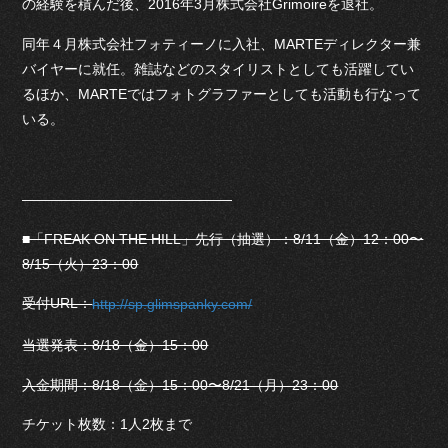
の経験を積んだ後、2016年3月株式会社Grimoireを退社。
同年４月株式会社フォティーノに入社、MARTEディレクター兼
バイヤーに就任。雑誌などのスタイリストとしても活躍してい
るほか、MARTEではフォトグラファーとしても活動も行なって
いる。
―――――――――――――――
■「FREAK ON THE HILL」先行（抽選）：8/11（金）12：00〜
8/15（火）23：00
受付URL：
http://sp.glimspanky.com/
当選発表：8/18（金）15：00
入金期間：8/18（金）15：00〜8/21（月）23：00
チケット枚数：1人2枚まで