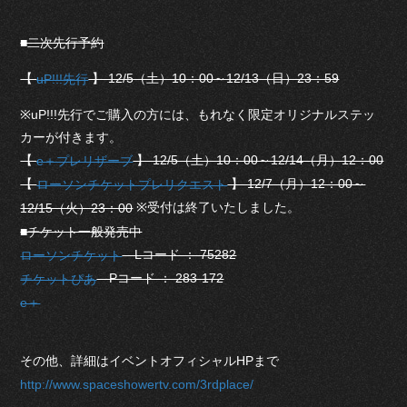
■二次先行予約
【
】 12/5（土）10：00～12/13（日）23：59
uP!!!先行
※uP!!!先行でご購入の方には、もれなく限定オリジナルステッ
カーが付きます。
【
】 12/5（土）10：00～12/14（月）12：00
e＋プレリザーブ
【
】 12/7（月）12：00～
ローソンチケットプレリクエスト
※受付は終了いたしました。
12/15（火）23：00
■チケット一般発売中
Lコード ： 75282
ローソンチケット
Pコード ： 283-172
チケットぴあ
e＋
その他、詳細はイベントオフィシャルHPまで
http://www.spaceshowertv.com/3rdplace/