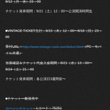
8/12（月・休）23：00
チケット発券期間：9/21（土）12：00〜公演開演時間迄
■VINTAGE TICKET先行：8/15（木）12：00〜8/18（日）23：
00
受付
：
（PC・モバ
URL
http://www.vintage-rock.com/ticket.html
イル共通）
当落確認＆チケット代金入金期間：8/21（水）13：00〜
8/24（土）21：00
チケット発券期間：各公演日3週間前〜
■チケット一般発売中
Lコード：75251
ローソンチケット