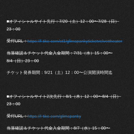
■オフィシャルサイト先行：7/20（土）12：00〜7/28（日）
23：00
受付
：
URL
https://l-tike.com/st1/glimspankyticketvelvettheater
当落確認＆チケット代金入金期間：7/31（水）15：00〜
8/4（日）23：00
チケット発券期間：9/21（土）12：00〜公演開演時間迄
■オフィシャルサイト2次先行：8/1（木）12：00〜8/4（日）
23：00
受付
：
URL
https://l-tike.com/glimspanky
当落確認＆チケット代金入金期間：8/7（水）15：00〜