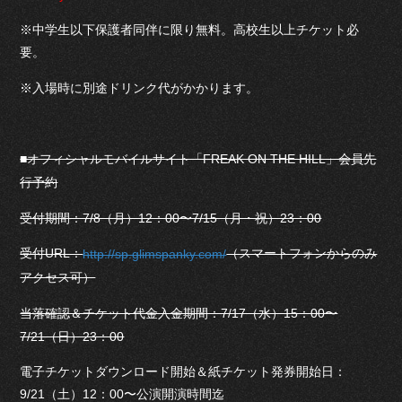
※中学生以下保護者同伴に限り無料。高校生以上チケット必
要。
※入場時に別途ドリンク代がかかります。
■オフィシャルモバイルサイト「FREAK ON THE HILL」会員先
行予約
受付期間：7/8（月）12：00〜7/15（月・祝）23：00
受付URL：
（スマートフォンからのみ
http://sp.glimspanky.com/
アクセス可）
当落確認＆チケット代金入金期間：7/17（水）15：00〜
7/21（日）23：00
電子チケットダウンロード開始＆紙チケット発券開始日：
9/21（土）12：00〜公演開演時間迄