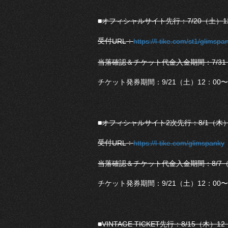
■オフィシャルサイト先行：7/20（土）12：
受付
：
URL
https://l-tike.com/st1/glimspa
当落確認＆チケット代金入金期間：7/31（水
チケット発券期間：9/21（土）12：0
■オフィシャルサイト2次先行：8/1（木）1
受付
：
URL
https://l-tike.com/glimspanky
当落確認＆チケット代金入金期間：8/7（水
チケット発券期間：9/21（土）12：0
■VINTAGE TICKET先行：8/15（木）1