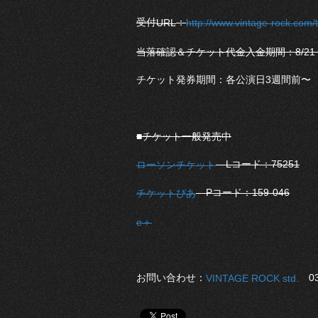
受付
：
URL
http://www.vintage-rock.com/t
当落確認＆チケット代金入金期間：8/21（水
チケット発券期間：各公演日3週間前〜
■チケット一般発売中
Lコード：75251
ローソンチケット
Pコード：159-046
チケットぴあ
e＋
お問い合わせ：
03-
VINTAGE ROCK std.