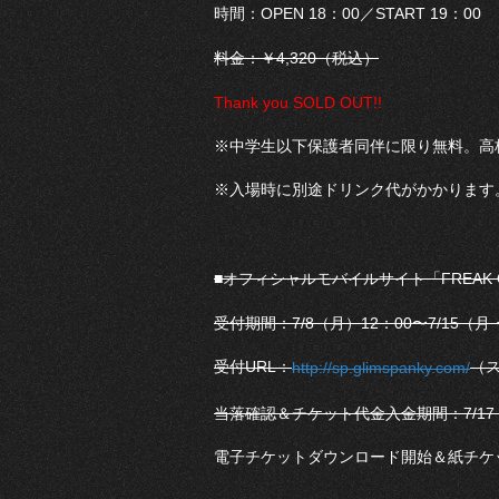
時間：OPEN 18：00／START 19：00
料金：￥4,320（税込）
Thank you SOLD OUT!!
※中学生以下保護者同伴に限り無料。高
※入場時に別途ドリンク代がかかります
■オフィシャルモバイルサイト「FREAK O
受付期間：7/8（月）12：00〜7/15（月
受付URL：
（
http://sp.glimspanky.com/
当落確認＆チケット代金入金期間：7/17（水
電子チケットダウンロード開始＆紙チケッ