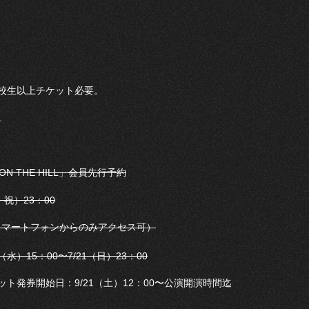
校生以上チケット必要。
。
N THE HILL」会員先行予約
・祝）23：00
スマートフォンからのみアクセス可）
）15：00〜7/21（日）23：00
ト発券開始日：9/21（土）12：00〜公演開演時間迄