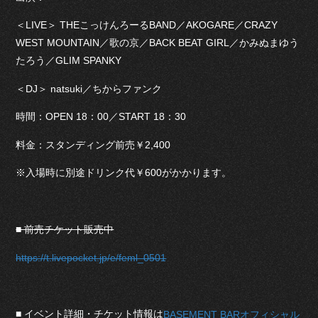
＜LIVE＞ THEこっけんろーるBAND／AKOGARE／CRAZY
WEST MOUNTAIN／歌の京／BACK BEAT GIRL／かみぬまゆう
たろう／GLIM SPANKY
＜DJ＞ natsuki／ちからファンク
時間：OPEN 18：00／START 18：30
料金：スタンディング前売￥2,400
※入場時に別途ドリンク代￥600がかかります。
■ 前売チケット販売中
https://t.livepocket.jp/e/feml_0501
■ イベント詳細・チケット情報は
BASEMENT BARオフィシャル