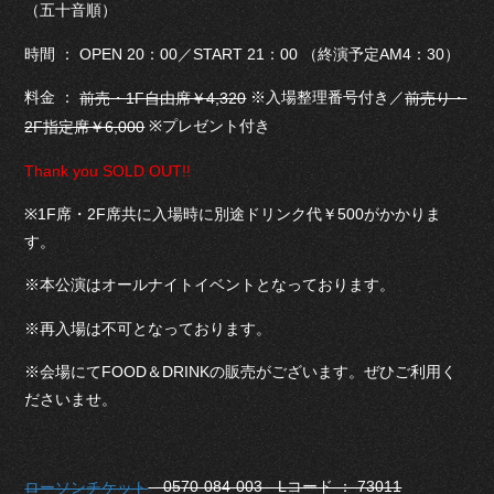
（五十音順）
時間 ： OPEN 20：00／START 21：00 （終演予定AM4：30）
料金 ：
※入場整理番号付き／
前売・1F自由席￥4,320
前売り・
※プレゼント付き
2F指定席￥6,000
Thank you SOLD OUT!!
※1F席・2F席共に入場時に別途ドリンク代￥500がかかりま
す。
※本公演はオールナイトイベントとなっております。
※再入場は不可となっております。
※会場にてFOOD＆DRINKの販売がございます。ぜひご利用く
ださいませ。
0570-084-003 Lコード ： 73011
ローソンチケット