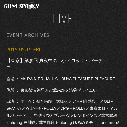
MENU
LIVE
EVENT ARCHIVES
2015.05.15 FRI
【東京】第参回 真夜中のヘヴィロック・パーティ
ー
会場 ： Mt. RAINIER HALL SHIBUYA PLEASURE PLEASURE
住所 ： 東京都渋谷区道玄坂2-29-5 渋谷プライム6F
出演 ： オーケン初音階段（大槻ケンヂ＋初音階段）／GLIM
SPANKY／谷山浩子×ROLLY／DPG＋ROLLY／東京エロティカ
ルパレード。／野佐怜奈とブルーヴァレンタインズ／非常階段
featuring 戸川純／非常階段 featuring ゆるめるモ！／and more!!