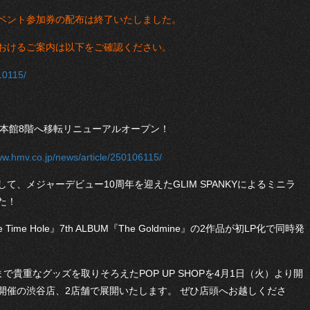
ベント参加券の配布は終了いたしました。
おけるご案内は以下をご確認ください。
10115/
宿マルイ本館8階へ移転リニューアルオープン！
ww.hmv.co.jp/news/article/250106115/
、メジャーデビュー10周年を迎えたGLIM SPANKYによるミニラ
た！
e Time Hole』7th ALBUM『The Goldmine』の2作品が初LP化で同時発
去まで貴重なグッズを取りそろえたPOP UP SHOPを4月1日（火）より開
開催の渋谷店、2店舗で展開いたします。 ぜひ店頭へお越しくださ