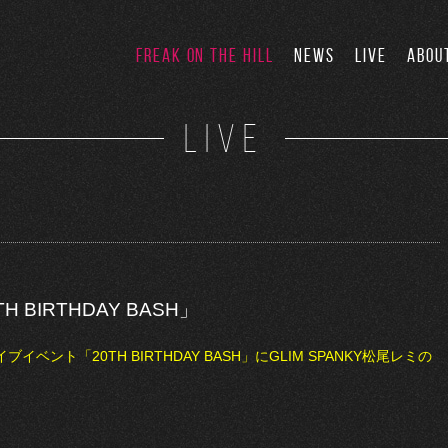
FREAK ON THE HILL
NEWS
LIVE
ABOU
LIVE
H BIRTHDAY BASH」
ブイベント「20TH BIRTHDAY BASH」にGLIM SPANKY松尾レミの