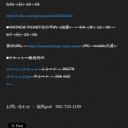
5/31（日）23：59
http://l-tike.com/glimspanky0035462/
■VINTAGE TICKET先行予約（抽選） ： 6/4（木）12：00 ～
6/7（日）23：00
受付URL ：
（PC・mobile共通）
http://www.vintage-rock.com
■チケット一般発売中
Lコード ： 86278
ローソンチケット
Pコード ： 266-042
チケットぴあ
e＋
お問い合わせ ： 福岡graf 092-733-1199