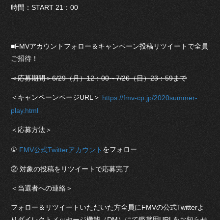
時間：START 21：00
■FMVアカウントフォロー＆キャンペーン投稿リツイートで全員
ご招待！
＜応募期間＞6/29（月）12：00～7/26（日）23：59まで
＜キャンペーンページURL＞
https://fmv-cp.jp/2020summer-
play.html
＜応募方法＞
①
をフォロー
FMV公式Twitterアカウント
② 対象の投稿をリツイートで応募完了
＜当選者への連絡＞
フォロー＆リツイートいただいた方全員にFMVの公式Twitterよ
りダイレクトメッセージ機能（DM）にて鑑賞用URLをお知らせ